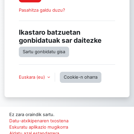
Pasahitza galdu duzu?
Ikastaro batzuetan
gonbidatuak sar daitezke
Sartu gonbidatu gisa
Euskara ‎(eu)‎
Cookie-n oharra
Ez zara oraindik sartu.
Datu-atxikipenaren txostena
Eskuratu aplikazio mugikorra
Aldatu azal estandarrera