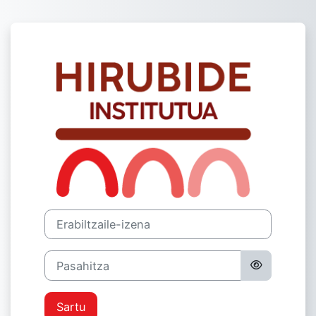
Joan eduki nagusira zuzenean
Sartu Hirubide
Erabiltzaile-izena
Pasahitza
Sartu